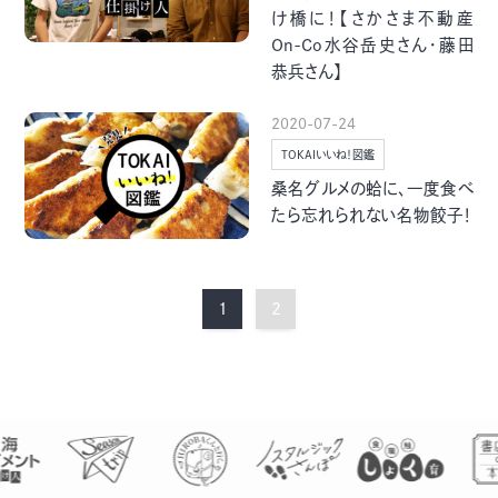
け橋に！【さかさま不動産
On-Co水谷岳史さん・藤田
恭兵さん】
2020-07-24
TOKAIいいね！図鑑
桑名グルメの蛤に、一度食べ
たら忘れられない名物餃子！
1
2