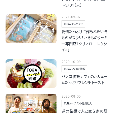
グルメ・まち
イベント
～5/31（火）
2021-05-07
スタッフ紹介
TOKAIぐるめぐり
愛情たっぷりに作られたいき
お問い合わせ
ものがズラリ！いきものクッキ
ー専門店「クリマロ コレクシ
ョン」
検索する
2020-10-09
TOKAIいいね！図鑑
パン屋併設カフェのボリュー
CLOSE
ムたっぷりフレンチトースト
2020-08-05
東海ムーブメント仕掛け人
逆の発想で人と空き家の懸