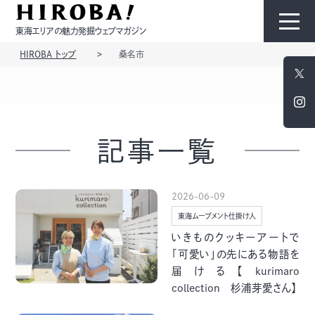
東海エリアの魅力発掘ウェブマガジン
HIROBA トップ
桑名市
HIROBAについて
コンテンツ
記事一覧
2026-06-09
東海ムーブメント仕掛け人
モノ
ひと
いきものクッキーアートで
「可愛い」の先にある物語を
届ける【kurimaro
collection 杉浦芽愛さん】