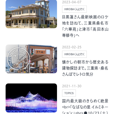
2023-04-07
季節・まち
まち・スポット
HIROBAくんと行く
目黒蓮さん最新映画のロケ
地を訪ねて、三重県桑名市
「六華苑」と津市「高田本山
専修寺」へ
ノスタルジック
体験
さんぽ
2022-02-25
HIROBAくんと行く
懐かしの朝市から歴史ある
建物探訪まで。三重県・桑名
さんぽでレトロ気分
本・まち
自転車・まち
2021-11-30
TOPICS
国内最大級のきらめく絶景
<br>「なばなの里 イルミネー
ション」<br>●10/23（土）