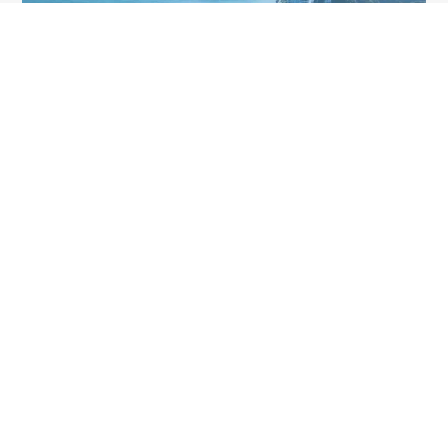
2026-08-04
HIROBAくんと行く
鳥羽湾クルーズでイルカ島へ！イルカの
あそび時間や絶景を満喫する1日旅
「近場でも非日常感が味わえる体験をしたい」そんな夏休みのお出
かけにぴったりなのが、鳥羽湾を巡るクルーズとイルカ島観光が楽
しめる船旅です。 遊覧船に揺られながら鳥羽湾の美しい景色を眺