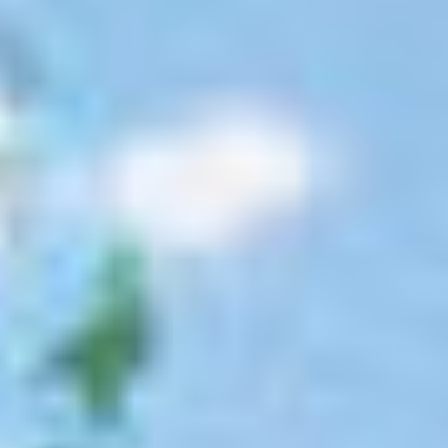
季節・まち
まち・スポット
ノスタルジック
体験
さんぽ
本・まち
自転車・まち