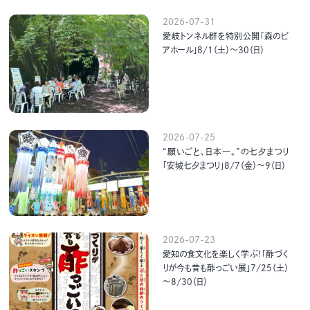
2026-07-31
愛岐トンネル群を特別公開「森のビ
アホール」8/1（土）～30（日）
2026-07-25
“願いごと、日本一。”の七夕まつり
「安城七夕まつり」8/7（金）～9（日）
2026-07-23
愛知の食文化を楽しく学ぶ！「酢づく
りが今も昔も酢っごい展」7/25（土）
～8/30（日）