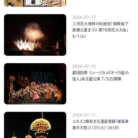
2026-07-17
三河花火発祥の伝統技「岡崎城下
家康公夏まつり 第78回花火大会」
8/1(土)
2026-07-15
劇団四季 ミュージカル『オペラ座の
怪人』名古屋公演 7/5(日)開幕
2026-07-11
ユネスコ無形文化遺産登録「尾張津
島天王祭」7/25（土）・26（日）