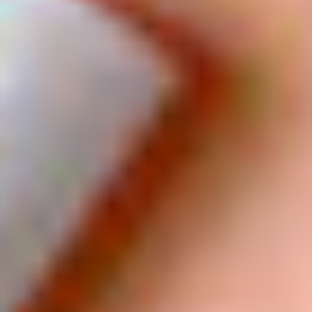
季節・まち
まち・スポット
ノスタルジック
体験
さんぽ
本・まち
自転車・まち