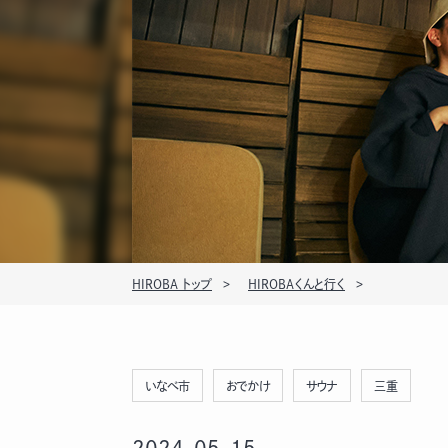
HIROBA トップ
HIROBAくんと行く
いなべ市
おでかけ
サウナ
三重