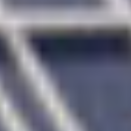
季節・まち
まち・スポット
ノスタルジック
体験
さんぽ
本・まち
自転車・まち