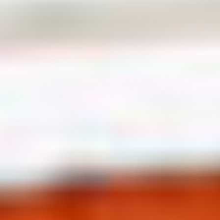
季節・まち
まち・スポット
ノスタルジック
体験
さんぽ
本・まち
自転車・まち