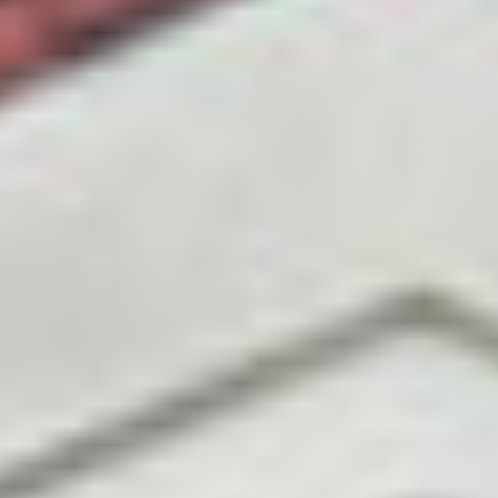
季節・まち
まち・スポット
ノスタルジック
体験
さんぽ
本・まち
自転車・まち