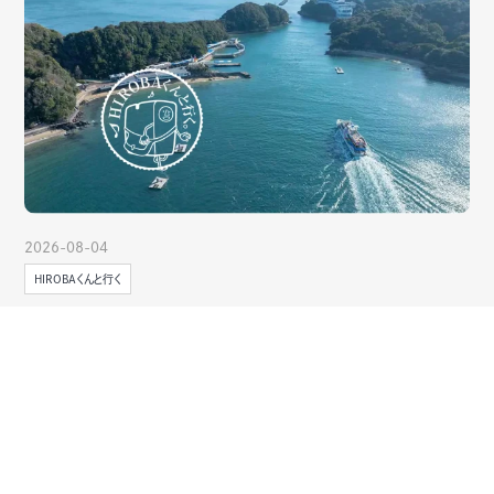
2026-08-04
HIROBAくんと行く
鳥羽湾クルーズでイルカ島へ！イルカの
あそび時間や絶景を満喫する1日旅
「近場でも非日常感が味わえる体験をしたい」そんな夏休みのお出
かけにぴったりなのが、鳥羽湾を巡るクルーズとイルカ島観光が楽
しめる船旅です。 遊覧船に揺られながら鳥羽湾の美しい景色を眺
め、...