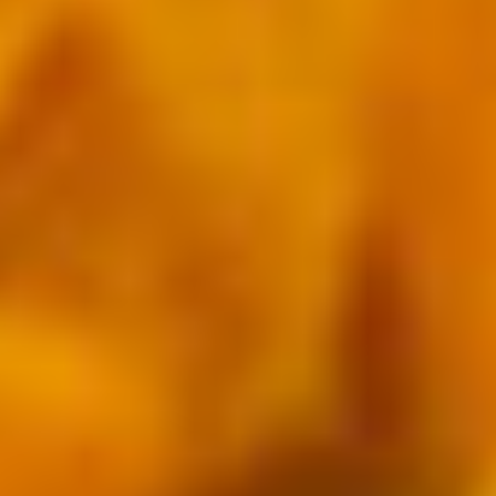
季節・まち
まち・スポット
ノスタルジック
体験
さんぽ
本・まち
自転車・まち