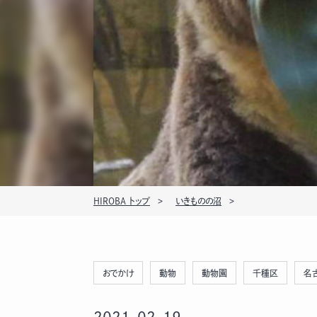
HIROBA トップ
いきものの沼
おでかけ
動物
動物園
千種区
名