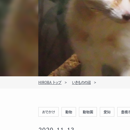
HIROBA トップ
いきものの沼
おでかけ
動物
動物園
愛知
豊橋