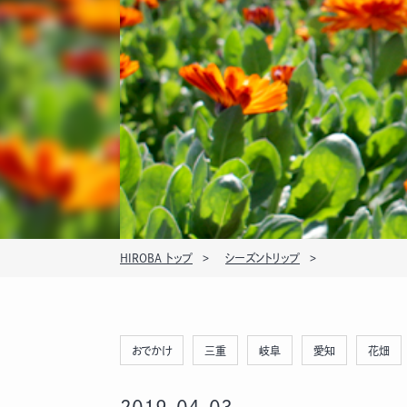
HIROBA トップ
シーズントリップ
おでかけ
三重
岐阜
愛知
花畑