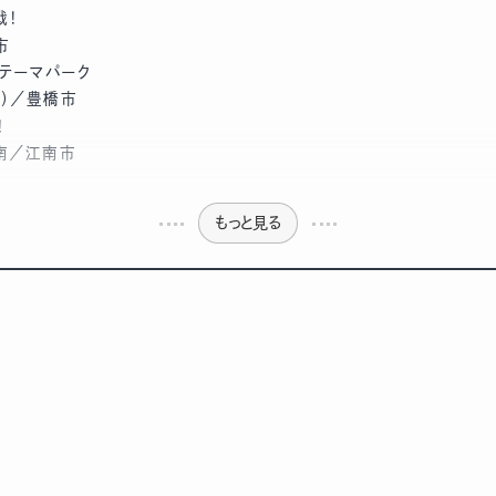
戦！
市
テーマパーク
）／豊橋市
！
南／江南市
もっと見る