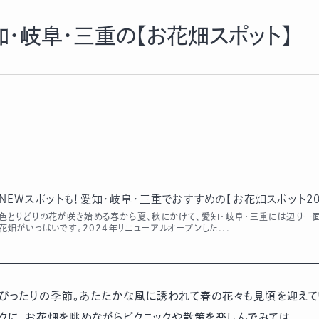
・岐阜・三重の【お花畑スポット】
NEWスポットも！愛知・岐阜・三重でおすすめの【お花畑スポット20
色とりどりの花が咲き始める春から夏、秋にかけて、愛知・岐阜・三重には辺り一
花畑がいっぱいです。2024年リニューアルオープンした...
ぴったりの季節。あたたかな風に誘われて春の花々も見頃を迎え
クに、お花畑を眺めながらピクニックや散策を楽しんでみては。