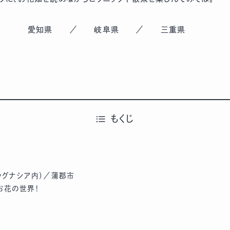
愛知県
／
岐阜県
／
三重県
もくじ
ラグナシア内）／蒲郡市
お花の世界！
て