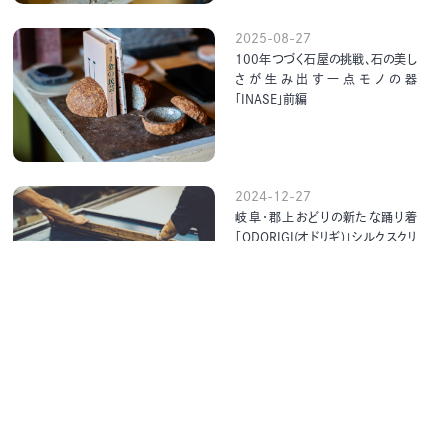
2025-08-27
100年つづく石屋の挑戦、石の美し
さが生み出す一点モノの器
「INASE」前編
2024-12-27
岐阜・郡上おどりの新たな踊り着
「ODORIGI(オドリギ)」シルクスクリ
ーン発祥の地で職人とデザイナーが
タッグ：後編
2024-11-21
岐阜・郡上おどりの新たな踊り着
「ODORIGI（オドリギ）」シルクスクリ
ーン発祥の地で職人とデザイナーが
タッグ：前編