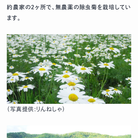
約農家の2ヶ所で、無農薬の除虫菊を栽培してい
ます
。
（写真提供:りんねしゃ）