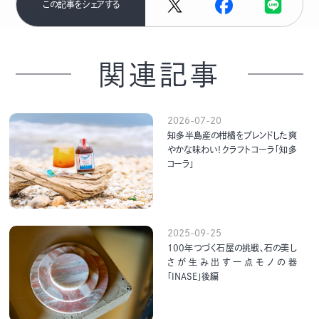
この記事をシェアする
関連記事
2026-07-20
知多半島産の柑橘をブレンドした爽
やかな味わい！クラフトコーラ「知多
コーラ」
2025-09-25
100年つづく石屋の挑戦、石の美し
さが生み出す一点モノの器
「INASE」後編