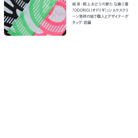
岐阜・郡上おどりの新たな踊り着
「ODORIGI（オドリギ）」シルクスクリ
ーン発祥の地で職人とデザイナーが
タッグ：前編
2024-06-13
初めての食体験を幸せに！トウモロ
コシ由来の食器「iiwan（イイワン）」
（愛知県新城市）
2024-02-06
名古屋黒紋付染の伝統を日常に。黒
が美しいアパレルブランド「中村商
店」後編