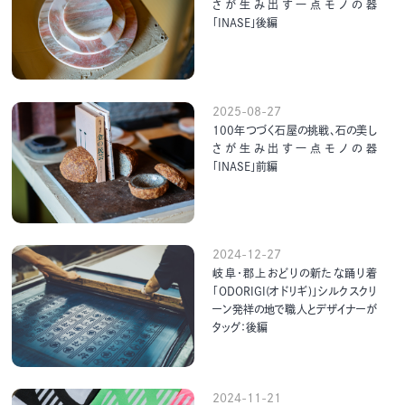
さが生み出す一点モノの器
「INASE」後編
2025-08-27
100年つづく石屋の挑戦、石の美し
さが生み出す一点モノの器
「INASE」前編
2024-12-27
岐阜・郡上おどりの新たな踊り着
「ODORIGI(オドリギ)」シルクスクリ
ーン発祥の地で職人とデザイナーが
タッグ：後編
2024-11-21