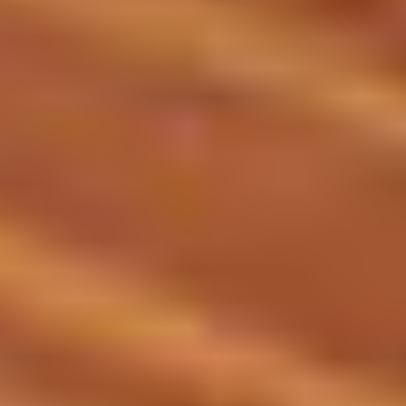
季節・まち
まち・スポット
ノスタルジック
体験
さんぽ
本・まち
自転車・まち