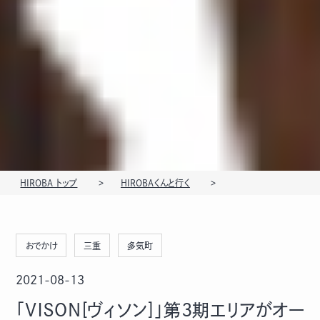
HIROBA トップ
HIROBAくんと行く
おでかけ
三重
多気町
2021-08-13
「ＶＩＳＯＮ[ヴィソン]」第3期エリアがオー