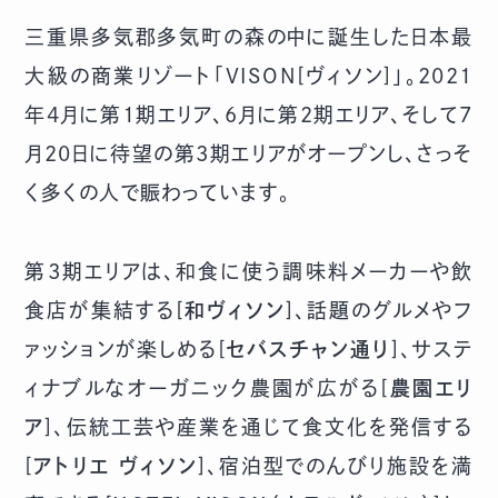
三重県多気郡多気町の森の中に誕生した日本最
大級の商業リゾート「
VISON[ヴィソン]
」。2021
年4月に第1期エリア、6月に第2期エリア、そして7
月20日に待望の第3期エリアがオープンし、さっそ
く多くの人で賑わっています。
第3期エリアは、和食に使う調味料メーカーや飲
食店が集結する[
和ヴィソン
]、話題のグルメやフ
ァッションが楽しめる[
セバスチャン通り
]、サステ
ィナブルなオーガニック農園が広がる[
農園エリ
ア
]、伝統工芸や産業を通じて食文化を発信する
[
アトリエ ヴィソン
]、宿泊型でのんびり施設を満