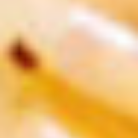
季節・まち
まち・スポット
ノスタルジック
体験
さんぽ
本・まち
自転車・まち