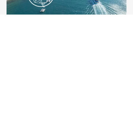
2026-08-04
HIROBAくんと行く
鳥羽湾クルーズでイルカ島へ！イルカの
あそび時間や絶景を満喫する1日旅
「近場でも非日常感が味わえる体験をしたい」そんな夏休みのお出
かけにぴったりなのが、鳥羽湾を巡るクルーズとイルカ島観光が楽
しめる船旅です。 遊覧船に揺られながら鳥羽湾の美しい景色を眺
め、...