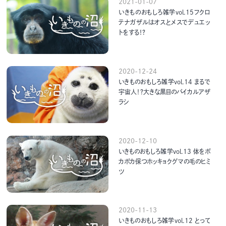
2021-01-07
いきものおもしろ雑学vol.15フクロ
テナガザルはオスとメスでデュエッ
トをする！？
2020-12-24
いきものおもしろ雑学vol.14 まるで
宇宙人！？大きな黒目のバイカルアザ
ラシ
2020-12-10
いきものおもしろ雑学vol.13 体をポ
カポカ保つホッキョクグマの毛のヒミ
ツ
2020-11-13
いきものおもしろ雑学vol.12 とって