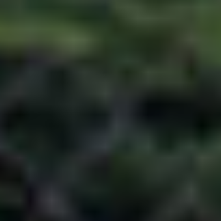
季節・まち
まち・スポット
ノスタルジック
体験
さんぽ
本・まち
自転車・まち