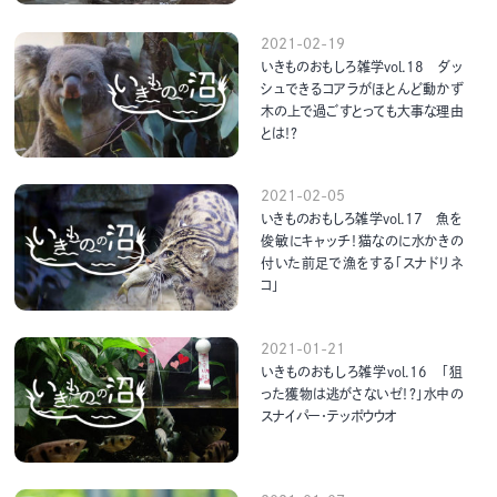
2021-02-19
いきものおもしろ雑学vol.18 ダッ
シュできるコアラがほとんど動かず
木の上で過ごすとっても大事な理由
とは！？
2021-02-05
いきものおもしろ雑学vol.17 魚を
俊敏にキャッチ！猫なのに水かきの
付いた前足で漁をする「スナドリネ
コ」
2021-01-21
いきものおもしろ雑学vol.16 「狙
った獲物は逃がさないゼ！？」水中の
スナイパー・テッポウウオ