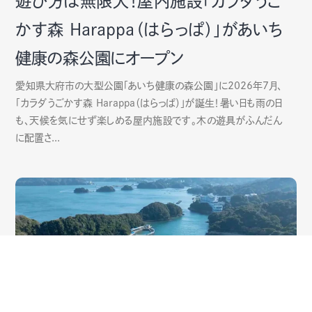
遊び方は無限大！屋内施設「カラダうご
かす森 Harappa（はらっぱ）」があいち
健康の森公園にオープン
愛知県大府市の大型公園「あいち健康の森公園」に2026年7月、
「カラダうごかす森 Harappa（はらっぱ）」が誕生！暑い日も雨の日
も、天候を気にせず楽しめる屋内施設です。木の遊具がふんだん
に配置さ...