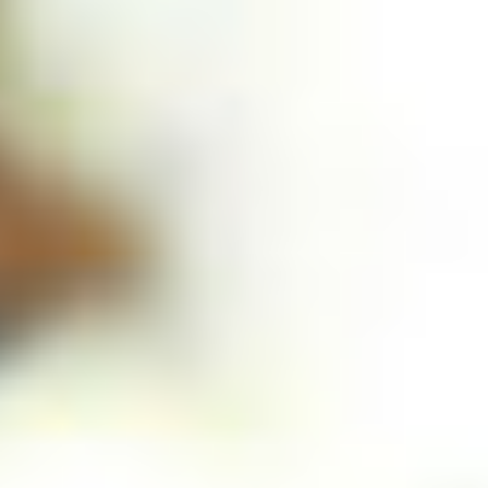
季節・まち
まち・スポット
ノスタルジック
体験
さんぽ
本・まち
自転車・まち