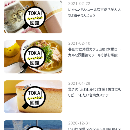
2021-02-22
にゃんともシュールな可愛さが大人
気！猫子まんじゅう
2021-02-10
豊田市に沖縄カフェ出現！本場ロー
カルな雰囲気でソーキそばを堪能
2021-01-28
驚きの「ふわしゅわ」食感！朝食にも
リピートしたい台湾カステラ
2020-12-31
いいね図鑑スペシャル！HIROBAス